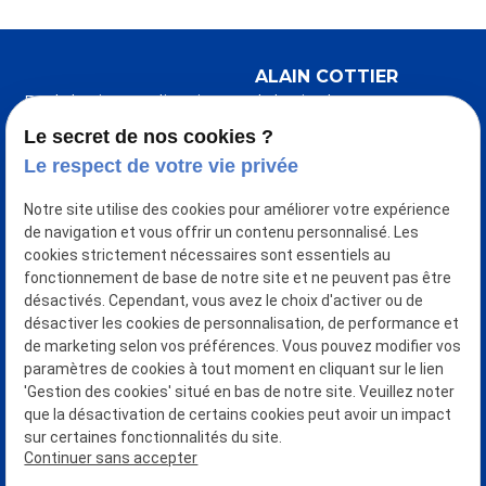
ALAIN COTTIER
Podologie - Pedicurie - Podologie du Sport
Coaching IMSC - Neuroperformance
Le secret de nos cookies ?
Le respect de votre vie privée
Notre site utilise des cookies pour améliorer votre expérience
de navigation et vous offrir un contenu personnalisé. Les
cookies strictement nécessaires sont essentiels au
fonctionnement de base de notre site et ne peuvent pas être
désactivés. Cependant, vous avez le choix d'activer ou de
désactiver les cookies de personnalisation, de performance et
de marketing selon vos préférences. Vous pouvez modifier vos
Nous retrouver :
paramètres de cookies à tout moment en cliquant sur le lien
'Gestion des cookies' situé en bas de notre site. Veuillez noter
Espace santé du Métropolitain
que la désactivation de certains cookies peut avoir un impact
1 bis Rue du Métropolitain
sur certaines fonctionnalités du site.
44470 CARQUEFOU
Continuer sans accepter
Nous contacter :