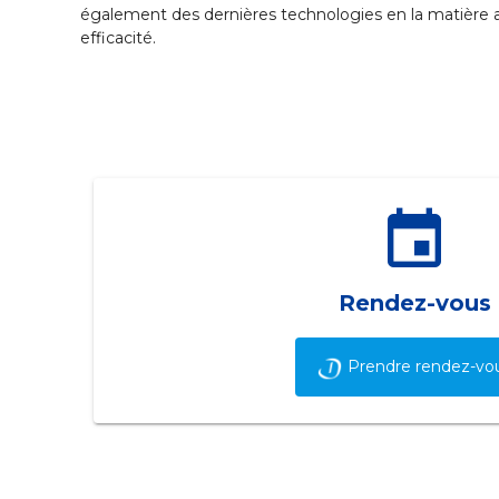
également des dernières technologies en la matière a
efficacité.
event
Rendez-vous
Prendre rendez-vo