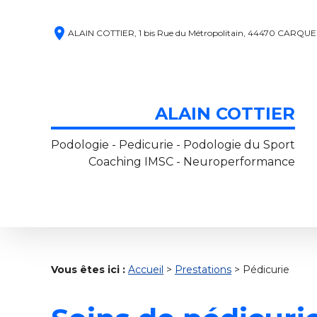
Panneau de gestion des cookies
place
ALAIN COTTIER, 1 bis Rue du Métropolitain, 44470 CARQU
ALAIN COTTIER
Podologie - Pedicurie - Podologie du Sport
Coaching IMSC - Neuroperformance
Vous êtes ici :
Accueil
>
Prestations
> Pédicurie