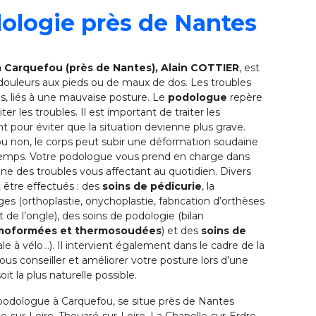
ologie près de Nantes
 Carquefou (près de Nantes), Alain COTTIER
, est
 douleurs aux pieds ou de maux de dos. Les troubles
s, liés à une mauvaise posture. Le
podologue
repère
iter les troubles. Il est important de traiter les
 pour éviter que la situation devienne plus grave.
ou non, le corps peut subir une déformation soudaine
du temps. Votre podologue vous prend en charge dans
gine des troubles vous affectant au quotidien. Divers
 être effectués : des
soins de pédicurie
, la
ages (orthoplastie, onychoplastie, fabrication d’orthèses
t de l’ongle), des soins de podologie (bilan
rmoformées et thermosoudées
) et des
soins de
le à vélo…). Il intervient également dans le cadre de la
ous conseiller et améliorer votre posture lors d’une
oit la plus naturelle possible.
podologue à Carquefou, se situe près de Nantes
e-sur-Loire, Thouaré-sur-Loire, La Chapelle-sur-Erdre...