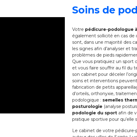
Soins de pod
Votre
pédicure-podologue à
également sollicité en cas de
sont, dans une majorité des ca
les signes afin d’analyser et tra
problèmes de pieds rapidement
Que vous pratiquiez un sport 
et vous faire souffrir au fil 
son cabinet pour déceler l’ori
soins et interventions peuvent
fabrication de petits appareill
d’orteils, orthonyxie, traitemen
podologique :
semelles the
posturologie
(analyse postura
podologie du sport
afin de v
pratique sportive pour qu’elle s
Le cabinet de votre pédicure-
autour des villes de Sainte-Luc