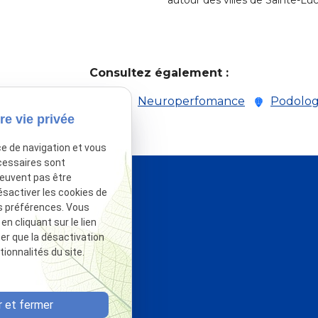
Consultez également :
Réflexes archaïques
Neuroperfomance
Podolog
re vie privée
ce de navigation et vous
cessaires sont
peuvent pas être
ésactiver les cookies de
s préférences. Vous
 cliquant sur le lien
ter que la désactivation
ionnalités du site.
 et fermer