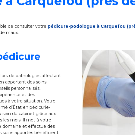
e à Carquefou (près d
sible de consulter votre
pédicure-podologue à Carquefou (pr
 de maux.
pédicure
lors de pathologies affectant
 en apportant des soins
seils personnalisés,
expérience et des
s à votre situation. Votre
ômé d’État en pédicurie-
u sein du cabinet grâce aux
les mois. Il met à votre
le domaine et effectue des
s soins apportés bénéficient