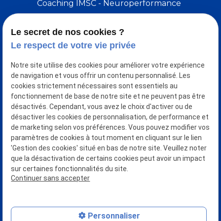
Coaching IMSC - Neuroperformance
Le secret de nos cookies ?
Le respect de votre vie privée
Notre site utilise des cookies pour améliorer votre expérience
de navigation et vous offrir un contenu personnalisé. Les
cookies strictement nécessaires sont essentiels au
fonctionnement de base de notre site et ne peuvent pas être
désactivés. Cependant, vous avez le choix d'activer ou de
désactiver les cookies de personnalisation, de performance et
de marketing selon vos préférences. Vous pouvez modifier vos
Nous retrouver :
paramètres de cookies à tout moment en cliquant sur le lien
'Gestion des cookies' situé en bas de notre site. Veuillez noter
Espace santé du Métropolitain
que la désactivation de certains cookies peut avoir un impact
1 bis Rue du Métropolitain
sur certaines fonctionnalités du site.
44470 CARQUEFOU
Continuer sans accepter
Nous contacter :
02 49 88 42 83
Liens utiles :
Personnaliser